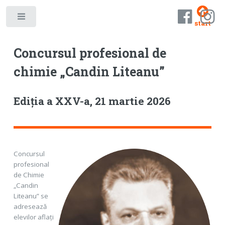
Toggle
start
Concursul profesional de
chimie „Candin Liteanu”
Ediția a XXV-a, 21 martie 2026
Concursul
profesional
de Chimie
„Candin
Liteanu” se
adresează
elevilor aflați