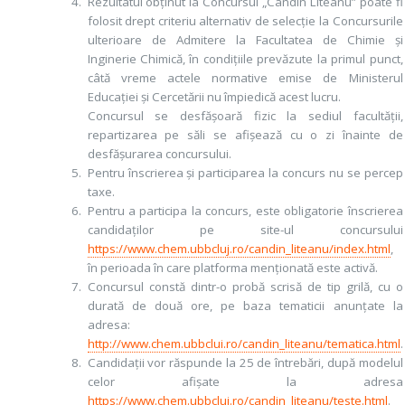
Rezultatul obținut la Concursul „Candin Liteanu” poate fi
folosit drept criteriu alternativ de selecție la Concursurile
ulterioare de Admitere la Facultatea de Chimie și
Inginerie Chimică, în condițiile prevăzute la primul punct,
câtă vreme actele normative emise de Ministerul
Educației și Cercetării nu împiedică acest lucru.
Concursul se desfășoară fizic la sediul facultății,
repartizarea pe săli se afișează cu o zi înainte de
desfășurarea concursului.
Pentru înscrierea și participarea la concurs nu se percep
taxe.
Pentru a participa la concurs, este obligatorie înscrierea
candidaților pe site-ul concursului
https://www.chem.ubbcluj.ro/candin_liteanu/index.html
,
în perioada în care platforma menționată este activă.
Concursul constă dintr-o probă scrisă de tip grilă, cu o
durată de două ore, pe baza tematicii anunțate la
adresa:
http://www.chem.ubbclui.ro/candin_liteanu/tematica.html
.
Candidații vor răspunde la 25 de întrebări, după modelul
celor afișate la adresa
https://www.chem.ubbcluj.ro/candin_liteanu/teste.html
.