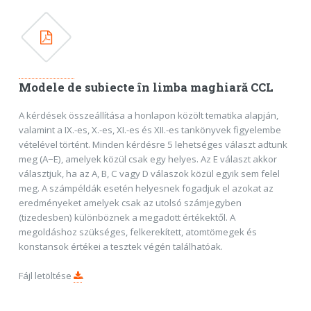
Modele de subiecte în limba maghiară CCL
A kérdések összeállítása a honlapon közölt tematika alapján,
valamint a IX.-es, X.-es, XI.-es és XII.-es tankönyvek figyelembe
vételével történt. Minden kérdésre 5 lehetséges választ adtunk
meg (A−E), amelyek közül csak egy helyes. Az E választ akkor
választjuk, ha az A, B, C vagy D válaszok közül egyik sem felel
meg. A számpéldák esetén helyesnek fogadjuk el azokat az
eredményeket amelyek csak az utolsó számjegyben
(tizedesben) különböznek a megadott értékektől. A
megoldáshoz szükséges, felkerekített, atomtömegek és
konstansok értékei a tesztek végén találhatóak.
Fájl letöltése
.