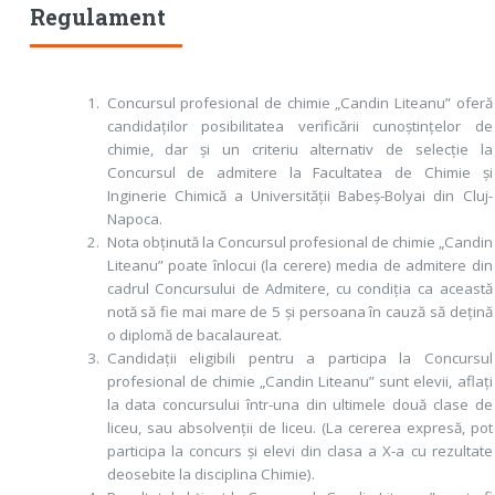
Regulament
Concursul profesional de chimie „Candin Liteanu” oferă
candidaților posibilitatea verificării cunoștințelor de
chimie, dar și un criteriu alternativ de selecție la
Concursul de admitere la Facultatea de Chimie și
Inginerie Chimică a Universității Babeș-Bolyai din Cluj-
Napoca.
Nota obținută la Concursul profesional de chimie „Candin
Liteanu” poate înlocui (la cerere) media de admitere din
cadrul Concursului de Admitere, cu condiția ca această
notă să fie mai mare de 5 și persoana în cauză să dețină
o diplomă de bacalaureat.
Candidații eligibili pentru a participa la Concursul
profesional de chimie „Candin Liteanu” sunt elevii, aflați
la data concursului într-una din ultimele două clase de
liceu, sau absolvenții de liceu. (La cererea expresă, pot
participa la concurs și elevi din clasa a X-a cu rezultate
deosebite la disciplina Chimie).