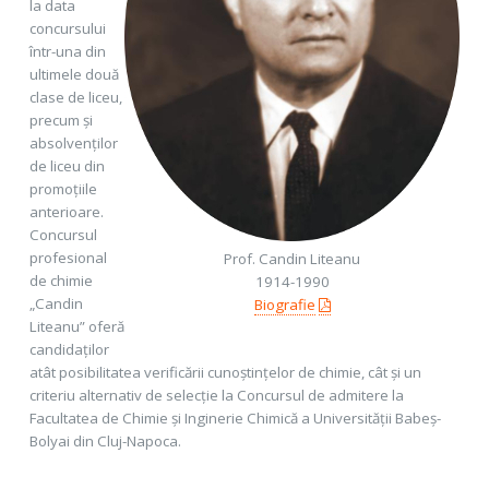
la data
concursului
într-una din
ultimele două
clase de liceu,
precum și
absolvenților
de liceu din
promoțiile
anterioare.
Concursul
profesional
Prof. Candin Liteanu
de chimie
1914-1990
„Candin
Biografie
Liteanu” oferă
candidaților
atât posibilitatea verificării cunoștințelor de chimie, cât și un
criteriu alternativ de selecție la Concursul de admitere la
Facultatea de Chimie și Inginerie Chimică a Universității Babeș-
Bolyai din Cluj-Napoca.