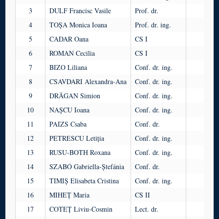
3
DULF Francisc Vasile
Prof. dr.
C
4
TOȘA Monica Ioana
Prof. dr. ing.
C
5
CADAR Oana
CS I
C
6
ROMAN Cecilia
CS I
-
7
BIZO Liliana
Conf. dr. ing.
C
8
CSAVDARI Alexandra-Ana
Conf. dr. ing.
C
9
DRĂGAN Simion
Conf. dr. ing.
C
10
NAȘCU Ioana
Conf. dr. ing.
C
11
PAIZS Csaba
Conf. dr.
C
12
PETRESCU Letiția
Conf. dr. ing.
C
13
RUSU-BOTH Roxana
Conf. dr. ing.
C
14
SZABÓ Gabriella-Ștefánia
Conf. dr.
C
15
TIMIȘ Elisabeta Cristina
Conf. dr. ing.
C
16
MIHEȚ Maria
CS II
C
17
COTEȚ Liviu-Cosmin
Lect. dr.
C