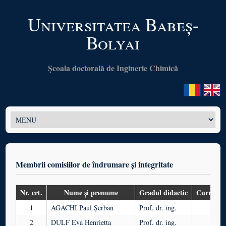
Universitatea Babeș-
Bolyai
Şcoala doctorală de Inginerie Chimică
Membrii comisiilor de îndrumare și integritate
Nr. crt.
Nume și prenume
Gradul didactic
Curricul
1
AGACHI Paul Șerban
Prof. dr. ing.
C
2
DULF Eva Henrietta
Prof. dr. ing.
C